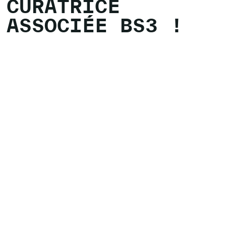
CURATRICE
ASSOCIÉE BS3 !
Claire Le Restif
Jean-Paul Felley invite Claire Le
Restif, directrice du Centre d'art
contemporain d'Ivry - Le Crédac,
en tant que curatrice associée de
la 3e édition de Biennale Son
VERS LE COMMUNIQUÉ
PRIX MERET OPPENHEIM 2026
Immense bravo à Fabrice Gygi ! Il
remporte le Grand Prix suisse
d’art / Prix Meret-Oppenheim