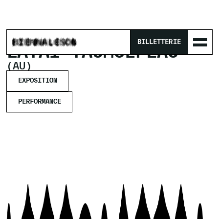
ACCUEIL
/
ARTISTES
/
LATAI TAUMOEPEAU
BILLETTERIE
LATAI TAUMOEPEAU
(AU)
EXPOSITION
PERFORMANCE
EXPOSITION
PERFORMANCE