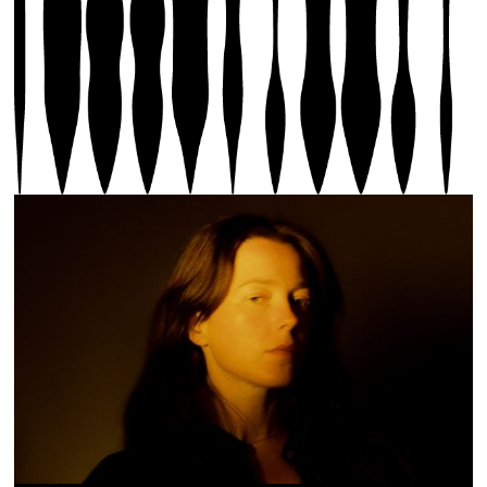
Photo 1 : Lucy Railton, © Jose M Spínola | Photos
suivantes : Lucy railton, Blue Veil, Biennale Son
2025, en collaboration avec la Schubertiade RTS
Espace 2, photo Olivier Lovey, © Biennale Son