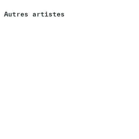
Autres artistes
GAVIN BRYARS
(UK)
CONCERT
VOIR ARTISTE