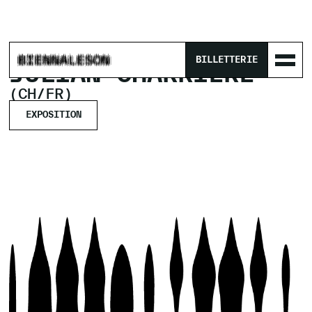
ACCUEIL
/
ARTISTES
/
JULIAN CHARRIÈRE
BILLETTERIE
JULIAN CHARRIÈRE
(CH/FR)
EXPOSITION
EXPOSITION