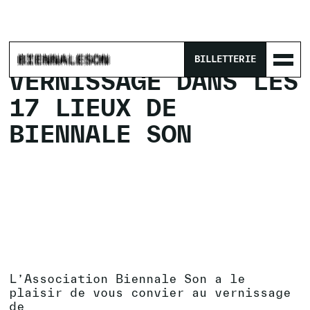
ACCUEIL
/
PROGRAMME
/
BILLETTERIE
VERNISSAGE DANS LES 17 LIEUX DE BIENNALE SON
VERNISSAGE DANS LES
17 LIEUX DE
BIENNALE SON
L’Association Biennale Son a le
plaisir de vous convier au vernissage
de