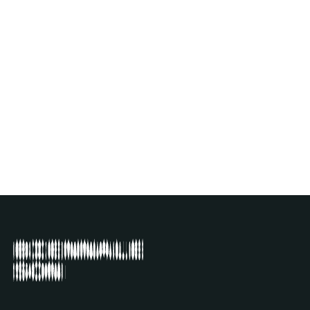
CHRISTIAN MARCLAY
AMI YAMASAKI INTERPRÈTE MANGA SCROLL
DE CHRISTIAN MARCLAY
16
.
09
.
2023
18:00
-
18:30
La Centrale
VOIR ÉVÉNEMENT