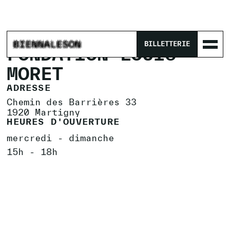
ACCUEIL
/
LIEUX
/
FONDATION LOUIS MORET
BILLETTERIE
FONDATION LOUIS
MORET
ADRESSE
Chemin des Barrières 33
1920 Martigny
HEURES D'OUVERTURE
mercredi - dimanche

EXPOSITIONS