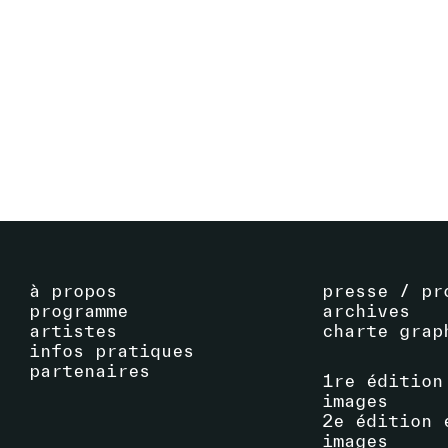
DU FRAC FRANCHE-COMTÉ
16
.
09
.
2023
-
VOIR ÉVÉNEMENT
29
.
10
.
2023
à propos
presse / pr
programme
archives
artistes
charte grap
infos pratiques
partenaires
1re édition
images
2e édition 
images