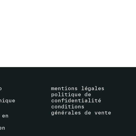
THE SION GROOVE SESSIONS
16
.
09
.
2023
12:00
-
16:30
VOIR ÉVÉNEMENT
La Centrale
o
mentions légales
politique de
hique
confidentialité
conditions
générales de vente
 en
en