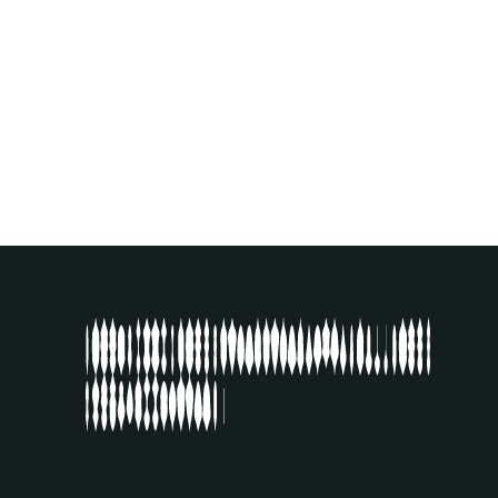
BIENNALE SON
16
.
09
.
2023
VOIR ÉVÉNEMENT