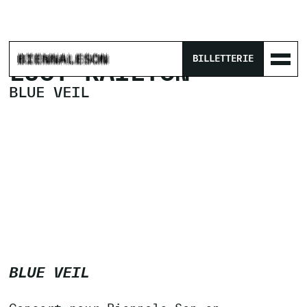
ACCUEIL
/
PROGRAMME
/
BLUE VEIL
BILLETTERIE
LUCY RAILTON
BLUE VEIL
BLUE VEIL