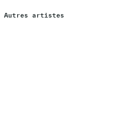
Autres artistes
AXEL CRETTENAND
(CH)
EXPOSITION