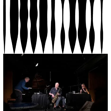
© Biennale Son / Laura Morier-Genoud