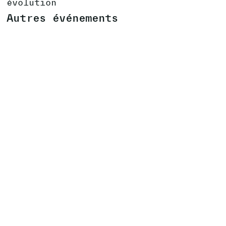
évolution
Autres événements
VERNISSAGE DANS LES 17 LIEUX DE
BIENNALE SON
16
.
09
.
2023
VOIR ÉVÉNEMENT