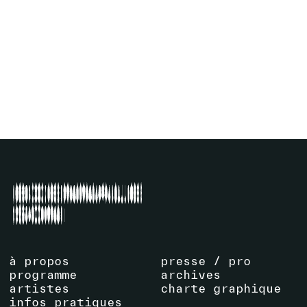
BOUQUET FILM / VIDÉO 1
CHRISTIAN MARCLAY
30
.
08
.
2025
-
07
.
09
.
2025
13:00
-
18:00
La Centrale
VOIR ÉVÉNEMENT
à propos
presse / pro
programme
archives
artistes
charte graphique
infos pratiques