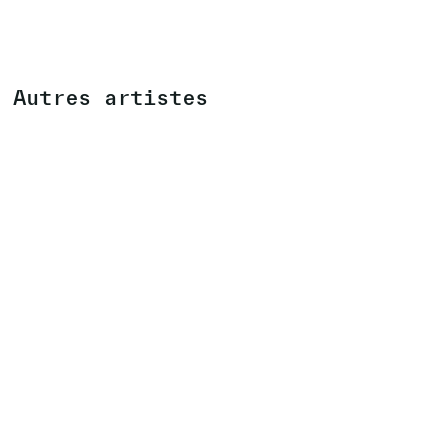
Autres artistes
CHRISTIAN MARCLAY
(CH/US)