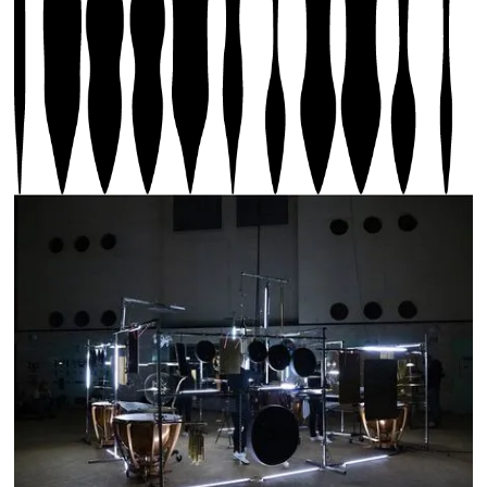
Photos : Eklekto, GhostRanch, Felicia Atkinson,
Usine de Chandoline, 2023 © Biennale Son | Laura
Morier-Genoud